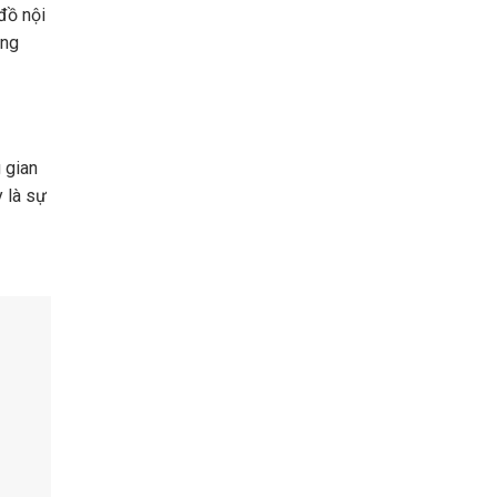
đồ nội
òng
 gian
 là sự