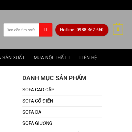
Tìm
0
Hotline: 0988 462 650
kiếm:
A SẢN XUẤT
MUA NỘI THẤT
LIÊN HỆ
DANH MỤC SẢN PHẨM
SOFA CAO CẤP
SOFA CỔ ĐIỂN
SOFA DA
SOFA GIƯỜNG