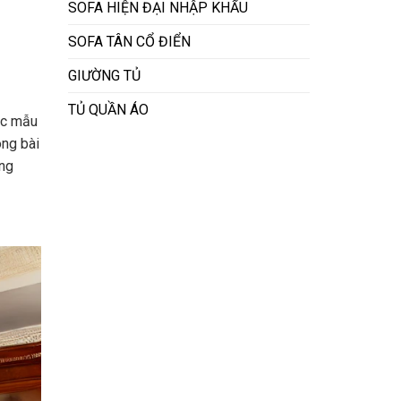
SOFA HIỆN ĐẠI NHẬP KHẨU
SOFA TÂN CỔ ĐIỂN
GIƯỜNG TỦ
TỦ QUẦN ÁO
các mẫu
ong bài
ang