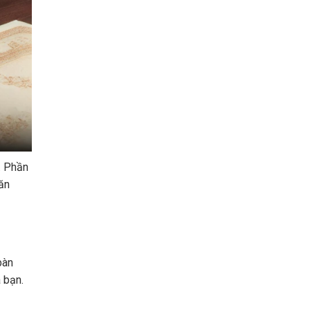
. Phần
ăn
bàn
 bạn.