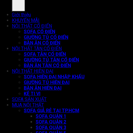
Giới thiệu
KHUYẾN MÃI
NỘI THẤT CỔ ĐIỂN
SOFA CỔ ĐIỂN
GIƯỜNG TỦ CỔ ĐIỂN
BÀN ĂN CỔ ĐIỂN
NỘI THẤT TÂN CỔ ĐIỂN
SOFA TÂN CỔ ĐIỂN
GIƯỜNG TỦ TÂN CỔ ĐIỂN
BÀN ĂN TÂN CỔ ĐIỂN
NỘI THẤT HIỆN ĐẠI
SOFA HIỆN ĐẠI NHẬP KHẨU
GIƯỜNG TỦ HIỆN ĐẠI
BÀN ĂN HIỆN ĐẠI
KỆ TI VI
SOFA SẢN XUẤT
MUA NỘI THẤT
SOFA GIÁ RẺ TẠI TP.HCM
SOFA QUẬN 1
SOFA QUẬN 2
SOFA QUẬN 3