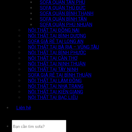
SOFA QUẬN TÂN PHÚ
SOFA QUẬN THỦ ĐỨC
SOFA QUẬN BÌNH THẠNH
SOFA QUẬN BÌNH TÂN
SOFA QUẬN PHÚ NHUẬN
NỘI THẤT TẠI ĐỒNG NAI
NỘI THẤT TẠI BÌNH DƯƠNG
SOFA GIÁ RẺ TẠI LONG AN
NỘI THẤT TẠI BÀ RỊA – VŨNG TÀU
NỘI THẤT TẠI BÌNH PHƯỚC
NỘI THẤT TẠI CẦN THƠ
NỘI THẤT TẠI NINH THUẬN
NỘI THẤT TẠI TÂY NINH
SOFA GIÁ RẺ TẠI BÌNH THUẬN
NỘI THẤT TẠI LÂM ĐỒNG
NỘI THẤT TẠI NHA TRANG
NỘI THẤT TẠI KIÊN GIANG
NỘI THẤT TẠI BẠC LIÊU
Liên hệ
Tìm
kiếm: