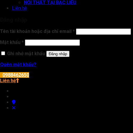
NỘI THẤT TẠI BẠC LIÊU
Liên hệ
Đăng nhập
Tên tài khoản hoặc địa chỉ email
*
Mật khẩu
*
Ghi nhớ mật khẩu
Đăng nhập
Quên mật khẩu?
0988462650
Liên hệ