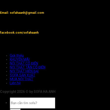
Email: sofahaanh@gmail.com
facebook.com/sofahaanh
Giới thiệu
KHUYẾN MÃI
NỘI THẤT CỔ ĐIỂN
NỘI THẤT TÂN CỔ ĐIỂN
NỘI THẤT HIỆN ĐẠI
SOFA SẢN XUẤT
MUA NỘI THẤT
Liên hệ
Copyright 2026 © by SOFA HA ANH
Tìm
kiếm: