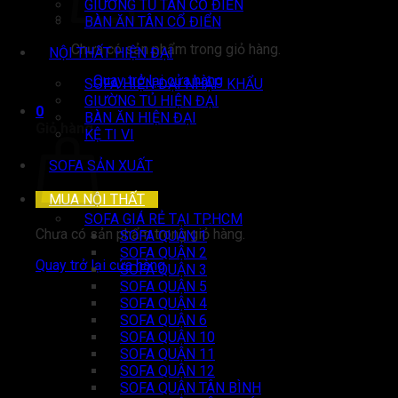
GIƯỜNG TỦ TÂN CỔ ĐIỂN
BÀN ĂN TÂN CỔ ĐIỂN
Chưa có sản phẩm trong giỏ hàng.
NỘI THẤT HIỆN ĐẠI
Quay trở lại cửa hàng
SOFA HIỆN ĐẠI NHẬP KHẨU
GIƯỜNG TỦ HIỆN ĐẠI
0
BÀN ĂN HIỆN ĐẠI
Giỏ hàng
KỆ TI VI
SOFA SẢN XUẤT
MUA NỘI THẤT
SOFA GIÁ RẺ TẠI TP.HCM
Chưa có sản phẩm trong giỏ hàng.
SOFA QUẬN 1
SOFA QUẬN 2
Quay trở lại cửa hàng
SOFA QUẬN 3
SOFA QUẬN 5
SOFA QUẬN 4
SOFA QUẬN 6
SOFA QUẬN 10
SOFA QUẬN 11
SOFA QUẬN 12
SOFA QUẬN TÂN BÌNH