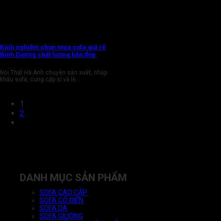
Kinh nghiệm chọn mua sofa giá rẻ
Bình Dương chất lượng bền đẹp
Nội Thất Hà Anh chuyên sản xuất, nhập
khẩu sofa, cung cấp sỉ và lẻ...
1
2
DANH MỤC SẢN PHẨM
SOFA CAO CẤP
SOFA CỔ ĐIỂN
SOFA DA
SOFA GIƯỜNG