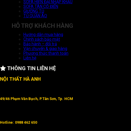
SOFA HIỆN ĐẠI NHẬP KHẨU
SOFA TÂN CỔ ĐIỂN
GIƯỜNG TỦ
TỦ QUẦN ÁO
HỖ TRỢ KHÁCH HÀNG
Hướng dẫn mua hàng
Chính sách bảo mật
Bảo hành – đổi trả
Vận chuyển & giao hàng
Phương thức thanh toán
Liên hệ
THÔNG TIN LIÊN HỆ
NỘI THẤT HÀ ANH
49/46 Phạm Văn Bạch, P.Tân Sơn, Tp. HCM
Hotline: 0988 462 650