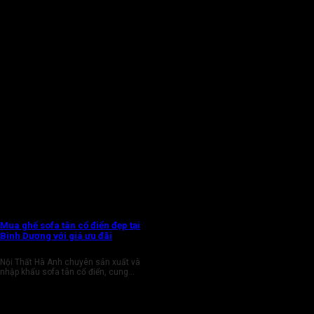
Mua ghế sofa tân cổ điển đẹp tại
Bình Dương với giá ưu đãi
Nội Thất Hà Anh chuyên sản xuất và
nhập khẩu sofa tân cổ điển, cung...