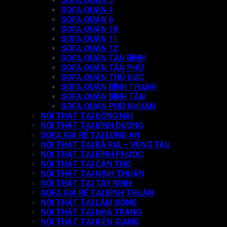
SOFA QUẬN 5
SOFA QUẬN 4
SOFA QUẬN 6
SOFA QUẬN 10
SOFA QUẬN 11
SOFA QUẬN 12
SOFA QUẬN TÂN BÌNH
SOFA QUẬN TÂN PHÚ
SOFA QUẬN THỦ ĐỨC
SOFA QUẬN BÌNH THẠNH
SOFA QUẬN BÌNH TÂN
SOFA QUẬN PHÚ NHUẬN
NỘI THẤT TẠI ĐỒNG NAI
NỘI THẤT TẠI BÌNH DƯƠNG
SOFA GIÁ RẺ TẠI LONG AN
NỘI THẤT TẠI BÀ RỊA – VŨNG TÀU
NỘI THẤT TẠI BÌNH PHƯỚC
NỘI THẤT TẠI CẦN THƠ
NỘI THẤT TẠI NINH THUẬN
NỘI THẤT TẠI TÂY NINH
SOFA GIÁ RẺ TẠI BÌNH THUẬN
NỘI THẤT TẠI LÂM ĐỒNG
NỘI THẤT TẠI NHA TRANG
NỘI THẤT TẠI KIÊN GIANG