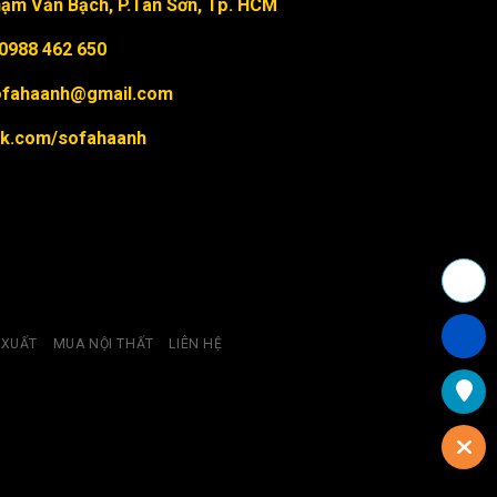
ạm Văn Bạch, P.Tân Sơn, Tp. HCM
 0988 462 650
sofahaanh@gmail.com
k.com/sofahaanh
 XUẤT
MUA NỘI THẤT
LIÊN HỆ