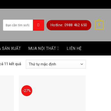
Tìm
0
Hotline: 0988 462 650
kiếm:
A SẢN XUẤT
MUA NỘI THẤT
LIÊN HỆ
 cả 11 kết quả
-27%