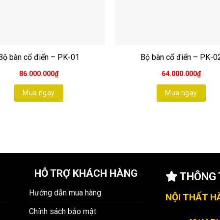
Bộ bàn cổ điển – PK-01
Bộ bàn cổ điển – PK-0
86.000.000
₫
64.000.000
₫
Mua ngay
Mua ngay
HỖ TRỢ KHÁCH HÀNG
THÔNG T
Hướng dẫn mua hàng
NỘI THẤT H
Chính sách bảo mật