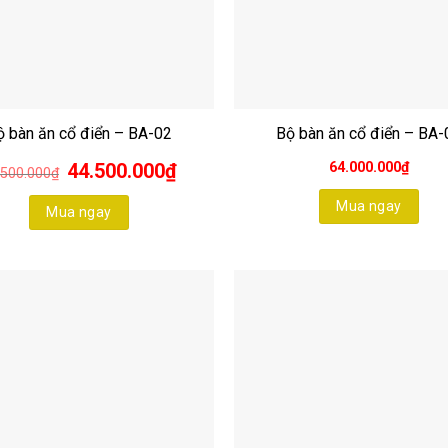
ộ bàn ăn cổ điển – BA-02
Bộ bàn ăn cổ điển – BA-
Giá
Giá
44.500.000
₫
64.000.000
₫
.500.000
₫
gốc
hiện
là:
tại
Mua ngay
64.500.000₫.
là:
Mua ngay
44.500.000₫.