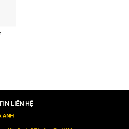
2
IN LIÊN HỆ
À ANH