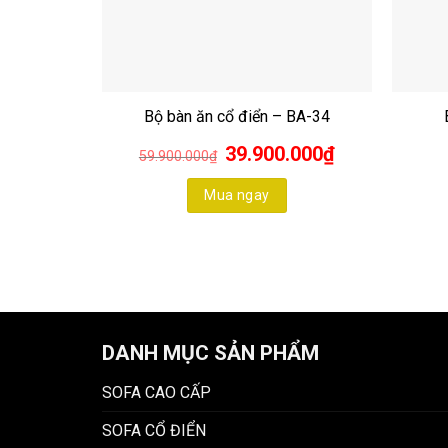
Bộ bàn ăn cổ điển – BA-34
Giá
Giá
39.900.000
₫
59.900.000
₫
gốc
hiện
là:
tại
59.900.000₫.
là:
Mua ngay
39.900.000₫.
DANH MỤC SẢN PHẨM
SOFA CAO CẤP
SOFA CỔ ĐIỂN