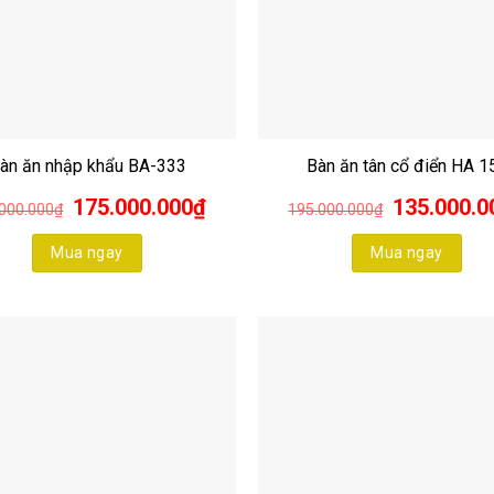
àn ăn nhập khẩu BA-333
Bàn ăn tân cổ điển HA 1
Giá
Giá
Giá
175.000.000
₫
135.000.0
000.000
₫
195.000.000
₫
gốc
hiện
gốc
là:
tại
là:
250.000.000₫.
là:
195.000.000₫.
Mua ngay
Mua ngay
175.000.000₫.