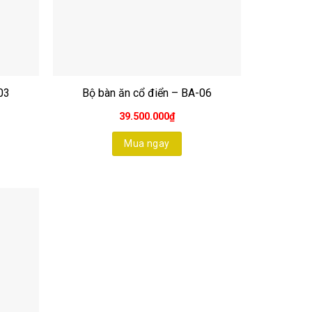
03
Bộ bàn ăn cổ điển – BA-06
39.500.000
₫
Mua ngay