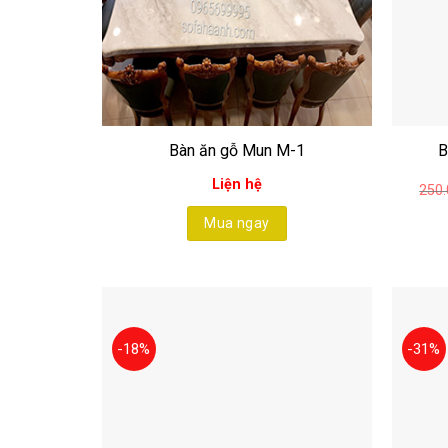
Bàn ăn gỗ Mun M-1
B
Liện hệ
250.
Mua ngay
-18%
-31%