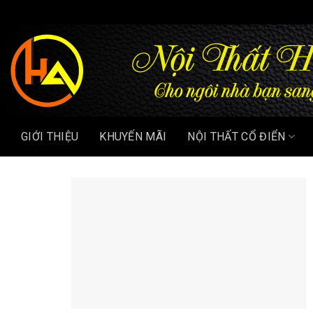
Chuyển
đến
nội
dung
GIỚI THIỆU
KHUYẾN MÃI
NỘI THẤT CỔ ĐIỂN