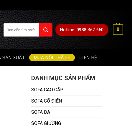
Tìm
0
Hotline: 0988 462 650
kiếm:
A SẢN XUẤT
MUA NỘI THẤT
LIÊN HỆ
DANH MỤC SẢN PHẨM
SOFA CAO CẤP
SOFA CỔ ĐIỂN
SOFA DA
SOFA GIƯỜNG