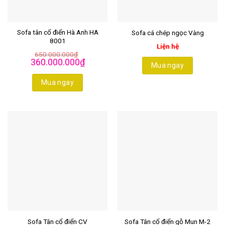
Sofa tân cổ điển Hà Anh HA
Sofa cá chép ngọc Vàng
8001
Liện hệ
650.000.000
₫
Giá
Giá
360.000.000
₫
Mua ngay
gốc
hiện
là:
tại
650.000.000₫.
là:
Mua ngay
360.000.000₫.
Sofa Tân cổ điển CV
Sofa Tân cổ điển gỗ Mun M-2