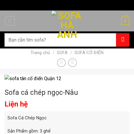
Chuyển
đến
nội
0
dung
Tìm
kiếm:
Trang chủ
/
SOFA
/
SOFA CỔ ĐIỂN
Sofa cá chép ngọc-Nâu
Liện hệ
Sofa Cá Chép Ngọc
Sản Phẩm gồm: 3 ghế