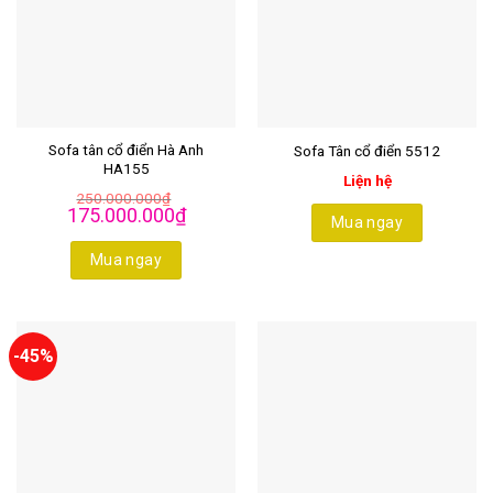
Sofa tân cổ điển Hà Anh
Sofa Tân cổ điển 5512
HA155
Liện hệ
250.000.000
₫
Giá
Giá
175.000.000
₫
Mua ngay
gốc
hiện
là:
tại
250.000.000₫.
là:
Mua ngay
175.000.000₫.
-45%