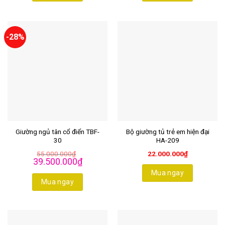
-28%
Giường ngủ tân cổ điển TBF-
Bộ giường tủ trẻ em hiện đại
30
HA-209
55.000.000
₫
22.000.000
₫
Giá
Giá
39.500.000
₫
gốc
hiện
là:
tại
Mua ngay
55.000.000₫.
là:
Mua ngay
39.500.000₫.