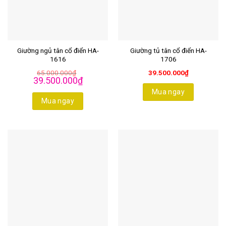
Giường ngủ tân cổ điển HA-
Giường tủ tân cổ điển HA-
1616
1706
65.000.000
₫
39.500.000
₫
Giá
Giá
39.500.000
₫
gốc
hiện
là:
tại
Mua ngay
65.000.000₫.
là:
Mua ngay
39.500.000₫.