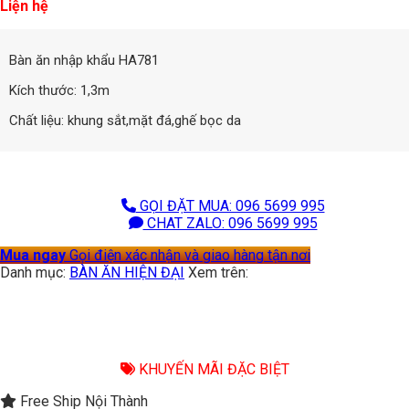
Liện hệ
Bàn ăn nhập khẩu HA781
Kích thước: 1,3m
Chất liệu: khung sắt,mặt đá,ghế bọc da
GỌI ĐẶT MUA: 096 5699 995
CHAT ZALO: 096 5699 995
Mua ngay
Gọi điện xác nhận và giao hàng tận nơi
Danh mục:
BÀN ĂN HIỆN ĐẠI
Xem trên:
KHUYẾN MÃI ĐẶC BIỆT
Free Ship Nội Thành