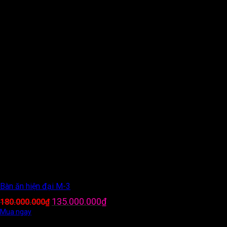
Bàn ăn hiện đại M-3
Giá
Giá
135.000.000
₫
180.000.000
₫
gốc
hiện
Mua ngay
là:
tại