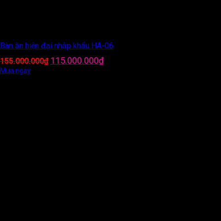
Bàn ăn hiện đại nhập khẩu HA-06
Giá
Giá
115.000.000
₫
155.000.000
₫
gốc
hiện
Mua ngay
là:
tại
155.000.000₫.
là:
115.000.000₫.