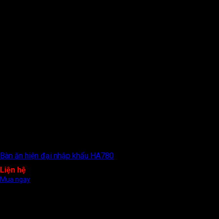
Bàn ăn hiện đại nhập khẩu HA780
Liện hệ
Mua ngay