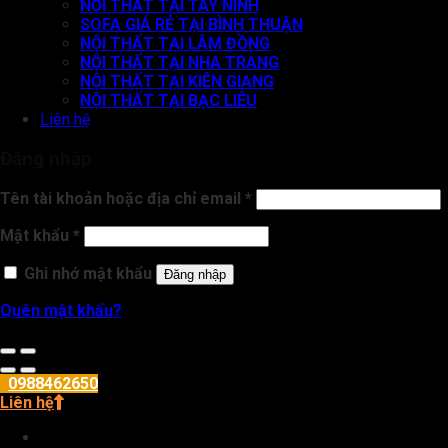
NỘI THẤT TẠI TÂY NINH
SOFA GIÁ RẺ TẠI BÌNH THUẬN
NỘI THẤT TẠI LÂM ĐỒNG
NỘI THẤT TẠI NHA TRANG
NỘI THẤT TẠI KIÊN GIANG
NỘI THẤT TẠI BẠC LIÊU
Liên hệ
Đăng nhập
Tên tài khoản hoặc địa chỉ email
*
Mật khẩu
*
Ghi nhớ mật khẩu
Đăng nhập
Quên mật khẩu?
0988462650
Liên hệ