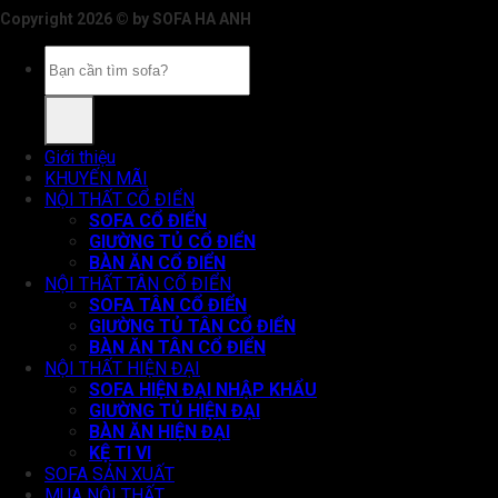
Copyright 2026 © by SOFA HA ANH
Tìm
kiếm:
Giới thiệu
KHUYẾN MÃI
NỘI THẤT CỔ ĐIỂN
SOFA CỔ ĐIỂN
GIƯỜNG TỦ CỔ ĐIỂN
BÀN ĂN CỔ ĐIỂN
NỘI THẤT TÂN CỔ ĐIỂN
SOFA TÂN CỔ ĐIỂN
GIƯỜNG TỦ TÂN CỔ ĐIỂN
BÀN ĂN TÂN CỔ ĐIỂN
NỘI THẤT HIỆN ĐẠI
SOFA HIỆN ĐẠI NHẬP KHẨU
GIƯỜNG TỦ HIỆN ĐẠI
BÀN ĂN HIỆN ĐẠI
KỆ TI VI
SOFA SẢN XUẤT
MUA NỘI THẤT