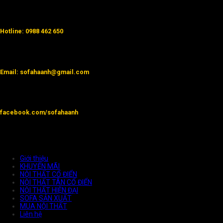
Hotline: 0988 462 650
Email: sofahaanh@gmail.com
facebook.com/sofahaanh
Giới thiệu
KHUYẾN MÃI
NỘI THẤT CỔ ĐIỂN
NỘI THẤT TÂN CỔ ĐIỂN
NỘI THẤT HIỆN ĐẠI
SOFA SẢN XUẤT
MUA NỘI THẤT
Liên hệ