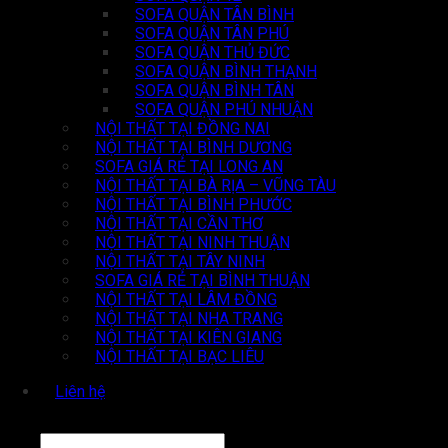
SOFA QUẬN TÂN BÌNH
SOFA QUẬN TÂN PHÚ
SOFA QUẬN THỦ ĐỨC
SOFA QUẬN BÌNH THẠNH
SOFA QUẬN BÌNH TÂN
SOFA QUẬN PHÚ NHUẬN
NỘI THẤT TẠI ĐỒNG NAI
NỘI THẤT TẠI BÌNH DƯƠNG
SOFA GIÁ RẺ TẠI LONG AN
NỘI THẤT TẠI BÀ RỊA – VŨNG TÀU
NỘI THẤT TẠI BÌNH PHƯỚC
NỘI THẤT TẠI CẦN THƠ
NỘI THẤT TẠI NINH THUẬN
NỘI THẤT TẠI TÂY NINH
SOFA GIÁ RẺ TẠI BÌNH THUẬN
NỘI THẤT TẠI LÂM ĐỒNG
NỘI THẤT TẠI NHA TRANG
NỘI THẤT TẠI KIÊN GIANG
NỘI THẤT TẠI BẠC LIÊU
Liên hệ
Tìm