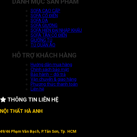
DANH MỤC SẢN PHẨM
SOFA CAO CẤP
SOFA CỔ ĐIỂN
SOFA DA
SOFA GIƯỜNG
SOFA HIỆN ĐẠI NHẬP KHẨU
SOFA TÂN CỔ ĐIỂN
GIƯỜNG TỦ
TỦ QUẦN ÁO
HỖ TRỢ KHÁCH HÀNG
Hướng dẫn mua hàng
Chính sách bảo mật
Bảo hành – đổi trả
Vận chuyển & giao hàng
Phương thức thanh toán
Liên hệ
THÔNG TIN LIÊN HỆ
NỘI THẤT HÀ ANH
49/46 Phạm Văn Bạch, P.Tân Sơn, Tp. HCM