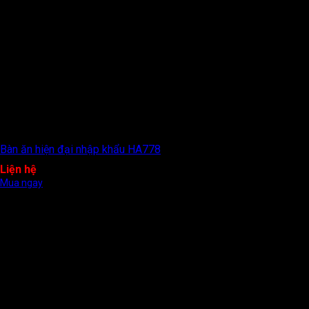
Bàn ăn hiện đại nhập khẩu HA778
Liện hệ
Mua ngay