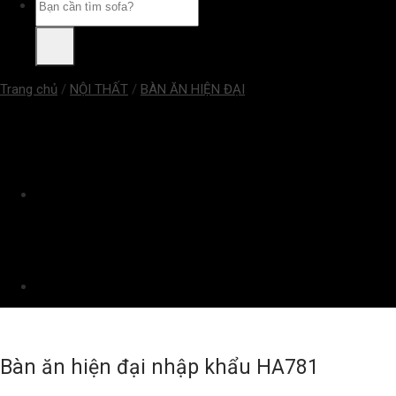
kiếm:
Trang chủ
/
NỘI THẤT
/
BÀN ĂN HIỆN ĐẠI
Bàn ăn hiện đại nhập khẩu HA781