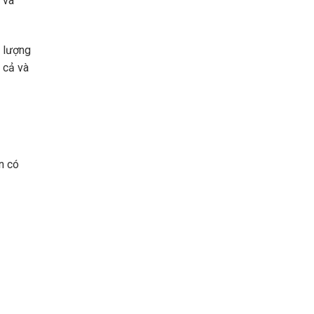
 và
t lượng
 cả và
n có