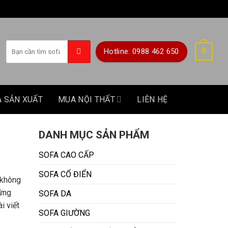
Tìm
0
Hotline: 0988 462 650
kiếm:
A SẢN XUẤT
MUA NỘI THẤT
LIÊN HỆ
DANH MỤC SẢN PHẨM
SOFA CAO CẤP
SOFA CỔ ĐIỂN
 không
hững
SOFA DA
i viết
SOFA GIƯỜNG