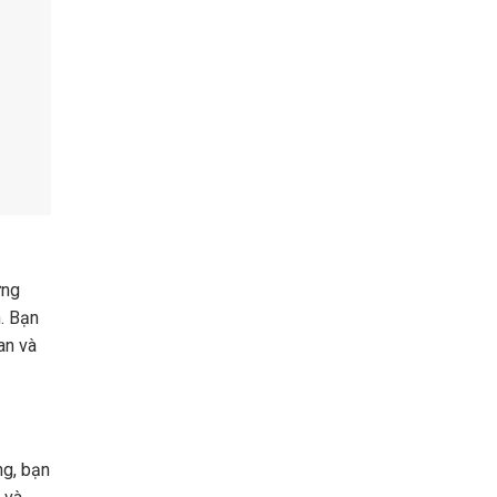
ững
. Bạn
an và
ng, bạn