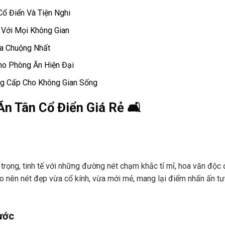
Cổ Điển Và Tiện Nghi
 Với Mọi Không Gian
a Chuộng Nhất
ho Phòng Ăn Hiện Đại
ng Cấp Cho Không Gian Sống
n Tân Cổ Điển Giá Rẻ 🛋️
rọng, tinh tế với những đường nét chạm khắc tỉ mỉ, hoa văn độc 
ạo nên nét đẹp vừa cổ kính, vừa mới mẻ, mang lại điểm nhấn ấn t
ước