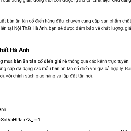
qua trung gian, đồng thời còn được lựa chọn chất liệu, kiểu dáng
uất bàn ăn tân cổ điển hàng đầu, chuyên cung cấp sản phẩm chấ
 điển tại Nội Thất Hà Anh, bạn sẽ được đảm bảo về chất lượng, giá
Thất Hà Anh
àng mua
bàn ăn tân cổ điển giá rẻ
thông qua các kênh trực tuyến.
 cung cấp đa dạng các mẫu bàn ăn tân cổ điển với giá cả hợp lý. Bạ
ợi, với chính sách giao hàng và lắp đặt tận nơi.
anh
t=8nIVaHI9aoZ&_r=1