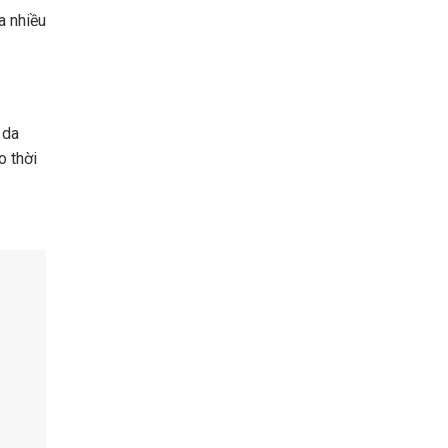
a nhiều
 da
o thời