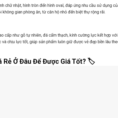
ình chữ nhật, hình tròn đến hình oval, đáp ứng nhu cầu sử dụng củ
 không gian phòng ăn, từ căn hộ nhỏ đến biệt thự rộng rãi.
ao cấp như gỗ tự nhiên, đá cẩm thạch, kính cường lực kết hợp với
c và chịu lực tốt, giúp sản phẩm luôn giữ được vẻ đẹp bền lâu the
á Rẻ Ở Đâu Để Được Giá Tốt? 🏷️