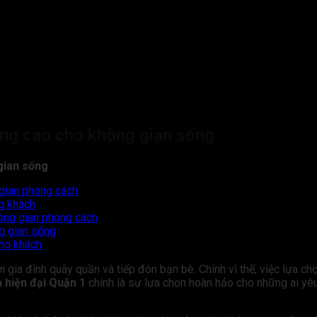
ượng cao cho không gian sống
gian sống
gian phong cách
ng khách
ông gian phong cách
ng gian sống
òng khách
i gia đình quây quần và tiếp đón bạn bè. Chính vì thế, việc lựa c
 hiện đại Quận 1
chính là sự lựa chọn hoàn hảo cho những ai yêu 