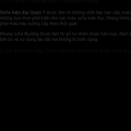
1.3. Chất liệu cao cấp, bền bỉ và dễ bảo dưỡng
Sofa hiện đại Quận 1
được làm từ những chất liệu cao cấp, mang l
những lựa chọn phổ biến cho các mẫu sofa hiện đại. Chúng khôn
phai màu hay xuống cấp theo thời gian.
Khung sofa thường được làm từ gỗ tự nhiên hoặc kim loại, đảm 
bền bỉ và sử dụng lâu dài mà không bị biến dạng.
2.
Lý do chọn Nội Thất Hà Anh khi mua sofa hiện đạ