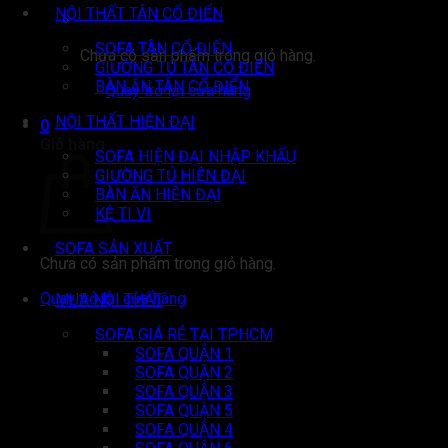
NỘI THẤT TÂN CỔ ĐIỂN
SOFA TÂN CỔ ĐIỂN
Chưa có sản phẩm trong giỏ hàng.
GIƯỜNG TỦ TÂN CỔ ĐIỂN
BÀN ĂN TÂN CỔ ĐIỂN
Quay trở lại cửa hàng
NỘI THẤT HIỆN ĐẠI
0
Giỏ hàng
SOFA HIỆN ĐẠI NHẬP KHẨU
GIƯỜNG TỦ HIỆN ĐẠI
BÀN ĂN HIỆN ĐẠI
KỆ TI VI
SOFA SẢN XUẤT
Chưa có sản phẩm trong giỏ hàng.
Quay trở lại cửa hàng
MUA NỘI THẤT
SOFA GIÁ RẺ TẠI TP.HCM
SOFA QUẬN 1
SOFA QUẬN 2
SOFA QUẬN 3
SOFA QUẬN 5
SOFA QUẬN 4