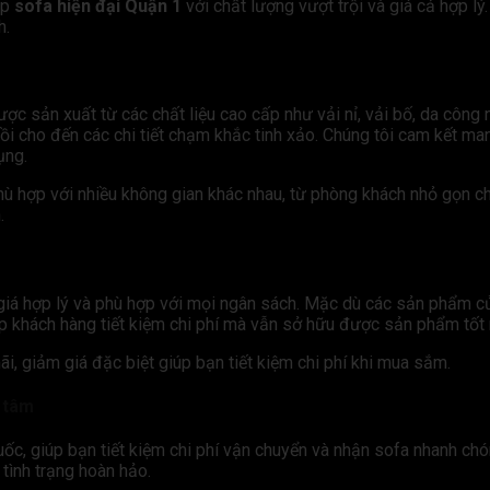
ấp
sofa hiện đại Quận 1
với chất lượng vượt trội và giá cả hợp lý
h.
ợc sản xuất từ các chất liệu cao cấp như vải nỉ, vải bố, da công
m ngồi cho đến các chi tiết chạm khắc tinh xảo. Chúng tôi cam kế
ụng.
 phù hợp với nhiều không gian khác nhau, từ phòng khách nhỏ gọn 
.
iá hợp lý và phù hợp với mọi ngân sách. Mặc dù các sản phẩm của
p khách hàng tiết kiệm chi phí mà vẫn sở hữu được sản phẩm tốt 
, giảm giá đặc biệt giúp bạn tiết kiệm chi phí khi mua sắm.
n tâm
ốc, giúp bạn tiết kiệm chi phí vận chuyển và nhận sofa nhanh chó
tình trạng hoàn hảo.