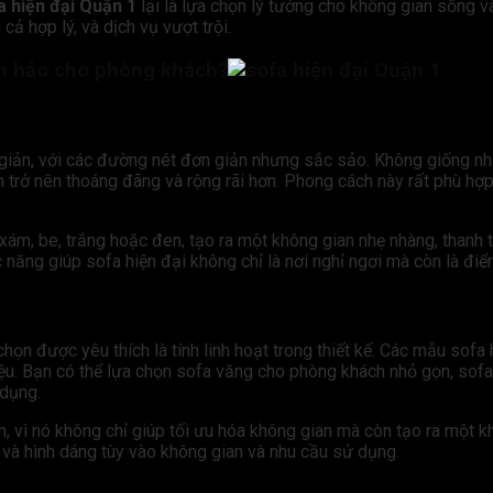
a hiện đại Quận 1
lại là lựa chọn lý tưởng cho không gian sống và
ả hợp lý, và dịch vụ vượt trội.
oàn hảo cho phòng khách?
giản, với các đường nét đơn giản nhưng sắc sảo. Không giống như
n trở nên thoáng đãng và rộng rãi hơn. Phong cách này rất phù hợp
ám, be, trắng hoặc đen, tạo ra một không gian nhẹ nhàng, thanh 
 năng giúp sofa hiện đại không chỉ là nơi nghỉ ngơi mà còn là đi
chọn được yêu thích là tính linh hoạt trong thiết kế. Các mẫu sofa
iệu. Bạn có thể lựa chọn sofa văng cho phòng khách nhỏ gọn, sof
 dụng.
n, vì nó không chỉ giúp tối ưu hóa không gian mà còn tạo ra một k
c và hình dáng tùy vào không gian và nhu cầu sử dụng.