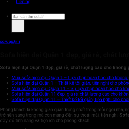
Liên hệ
Tìm
kiếm:
SOFA QUẬN 1
Sofa hiện đại Quận 1 đẹp, giá rẻ, chất l
Sofa hiện đại Quận 1 đẹp, giá rẻ, chất lượng cao cho không 
Mua sofa hiện đại Quận 1 – Lựa chọn hoàn hảo cho không 
Sofa hiện đại Quận 1 – Thiết kế tối giản, tiện nghi cho phò
Mua sofa hiện đại Quận 11 – Sự lựa chọn hoàn hảo cho kh
Sofa hiện đại Quận 11 đẹp, giá rẻ, chất lượng cao cho khô
Sofa hiện đại Quận 11 – Thiết kế tối giản, tiện nghi cho ph
Phòng khách là không gian quan trọng nhất trong mỗi ngôi nhà, nơ
trở nên sang trọng mà còn mang đến sự thoải mái, tiện nghi.
Sofa
đầy đủ tính năng và tiện ích cho phòng khách.