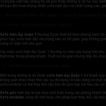
Trong bài viết này, chúng tôi sẽ giới thiệu những lý do tại sao
sof
để bạn tìm mua những chiếc sofa hiện đại với chất lượng cao, giá c
1.
Vì sao sofa hiện đại Quận 1 lại là sự lựa chọn h
1.1. Phong cách thiết kế tối giản, hiện đại
Sofa hiện đại Quận 1
thường được thiết kế theo phong cách tối 
phức tạp, sofa hiện đại chú trọng vào sự tối giản, giúp không gia
sống có diện tích nhỏ gọn.
Các mẫu sofa hiện đại Quận 1 thường có màu sắc trung tính như x
thất khác trong phòng khách. Thiết kế tối giản nhưng đầy đủ chức
1.2. Tính linh hoạt và đa dạng kiểu dáng
Một trong những lý do khiến
sofa hiện đại Quận 1
trở thành lựa 
không gian khác nhau nhờ vào sự đa dạng về kiểu dáng và chất l
sofa modular có thể thay đổi cấu trúc để phù hợp với nhu cầu sử
Sofa góc
hiện đại là lựa chọn phổ biến trong các phòng khách lớ
Sofa modular
cũng rất linh hoạt, cho phép bạn thay đổi cấu trú