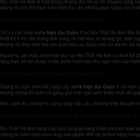
Nội Thất Hà Anh là một trong những địa chỉ uy tín chuyên cung c
chúng tôi khi tìm mua sofa hiện đại cho không gian sống của mìn
2.1. Sản phẩm chất lượng cao, thiết kế tinh tế
Tất cả các mẫu
sofa hiện đại Quận 1
tại Nội Thất Hà Anh đều đư
thiết kế tỉ mỉ, chú trọng đến từng chi tiết nhỏ, từ khung gỗ, đệ
không chỉ đẹp mắt mà còn đảm bảo sự thoải mái tối đa khi sử d
Ngoài ra, các mẫu sofa hiện đại tại Nội Thất Hà Anh có thiết kế
rằng bạn sẽ tìm được chiếc sofa hoàn hảo cho ngôi nhà của mình
2.2. Giá cả hợp lý, phù hợp với mọi ngân sách
Chúng tôi luôn cam kết cung cấp
sofa hiện đại Quận 1
với mức g
nhưng chúng tôi luôn cố gắng giữ mức giá cạnh tranh nhất để giú
Bên cạnh đó, chúng tôi cũng cung cấp các chương trình khuyến mãi
2.3. Dịch vụ giao hàng miễn phí và chăm sóc khách hàng tậ
Nội Thất Hà Anh cung cấp dịch vụ giao hàng miễn phí trên toàn qu
chúng tôi luôn đảm bảo rằng sản phẩm đến tay khách hàng trong 