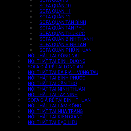
SOFA QUẬN 6
SOFA QUẬN 10
SOFA QUẬN 11
SOFA QUẬN 12
SOFA QUẬN TÂN BÌNH
SOFA QUẬN TÂN PHÚ
SOFA QUẬN THỦ ĐỨC
SOFA QUẬN BÌNH THẠNH
SOFA QUẬN BÌNH TÂN
SOFA QUẬN PHÚ NHUẬN
NỘI THẤT TẠI ĐỒNG NAI
NỘI THẤT TẠI BÌNH DƯƠNG
SOFA GIÁ RẺ TẠI LONG AN
NỘI THẤT TẠI BÀ RỊA – VŨNG TÀU
NỘI THẤT TẠI BÌNH PHƯỚC
NỘI THẤT TẠI CẦN THƠ
NỘI THẤT TẠI NINH THUẬN
NỘI THẤT TẠI TÂY NINH
SOFA GIÁ RẺ TẠI BÌNH THUẬN
NỘI THẤT TẠI LÂM ĐỒNG
NỘI THẤT TẠI NHA TRANG
NỘI THẤT TẠI KIÊN GIANG
NỘI THẤT TẠI BẠC LIÊU