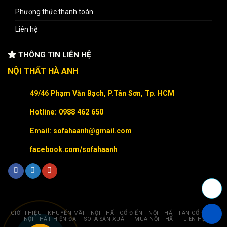
Phương thức thanh toán
Liên hệ
THÔNG TIN LIÊN HỆ
NỘI THẤT HÀ ANH
49/46 Phạm Văn Bạch, P.Tân Sơn, Tp. HCM
Hotline: 0988 462 650
Email: sofahaanh@gmail.com
facebook.com/sofahaanh
GIỚI THIỆU
KHUYẾN MÃI
NỘI THẤT CỔ ĐIỂN
NỘI THẤT TÂN CỔ ĐIỂN
NỘI THẤT HIỆN ĐẠI
SOFA SẢN XUẤT
MUA NỘI THẤT
LIÊN HỆ