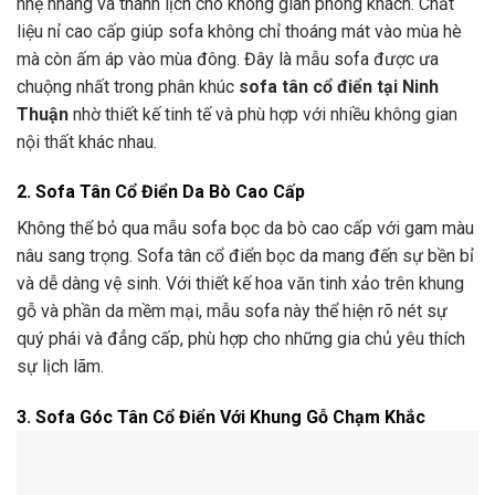
nhẹ nhàng và thanh lịch cho không gian phòng khách. Chất
liệu nỉ cao cấp giúp sofa không chỉ thoáng mát vào mùa hè
mà còn ấm áp vào mùa đông. Đây là mẫu sofa được ưa
chuộng nhất trong phân khúc
sofa tân cổ điển tại Ninh
Thuận
nhờ thiết kế tinh tế và phù hợp với nhiều không gian
nội thất khác nhau.
2. Sofa Tân Cổ Điển Da Bò Cao Cấp
Không thể bỏ qua mẫu sofa bọc da bò cao cấp với gam màu
nâu sang trọng. Sofa tân cổ điển bọc da mang đến sự bền bỉ
và dễ dàng vệ sinh. Với thiết kế hoa văn tinh xảo trên khung
gỗ và phần da mềm mại, mẫu sofa này thể hiện rõ nét sự
quý phái và đẳng cấp, phù hợp cho những gia chủ yêu thích
sự lịch lãm.
3. Sofa Góc Tân Cổ Điển Với Khung Gỗ Chạm Khắc